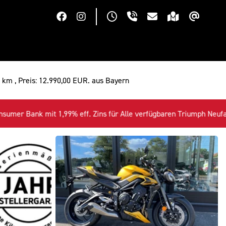
0 km , Preis: 12.990,00 EUR. aus Bayern
rfügbaren Triumph Neufahrzeuge+++ Tiger 1200 GT Pro 18990.-€+++