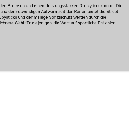
nden Bremsen und einem leistungsstarken Dreizylindermotor. Die
und der notwendigen Aufwärmzeit der Reifen bietet die Street
 Joysticks und der mäßige Spritzschutz werden durch die
chnete Wahl für diejenigen, die Wert auf sportliche Präzision