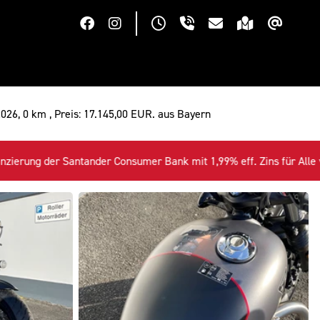
026, 0 km , Preis: 17.145,00 EUR. aus Bayern
 1,99% eff. Zins für Alle verfügbaren Triumph Neufahrzeuge+++ T